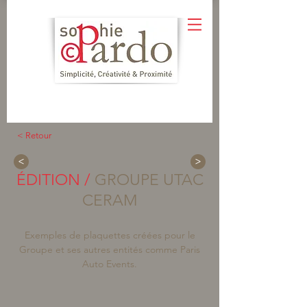
< Retour
<
>
ÉDITION /
GROUPE UTAC
CERAM
Exemples de plaquettes créées pour le
Groupe et ses autres
entités comme Paris
Auto Events.