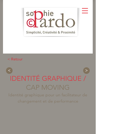
< Retour
<
>
IDENTITÉ GRAPHIQUE /
CAP MOVING
Identité graphique pour un facilitateur de
changement et de performance